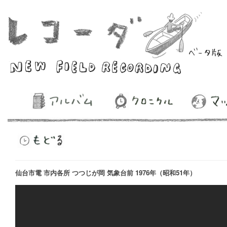
仙台市電 市内各所 つつじが岡 気象台前 1976年（昭和51年）