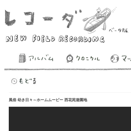
風俗 幼き日々～ホームムービー 西花苑遊園地