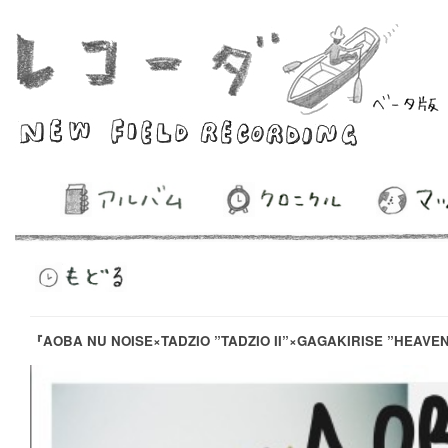
『AOBA NU NOISE×TADZIO ”TADZIO II”×GAGAKIRISE ”HEAVEN’