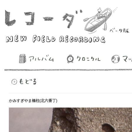
かみすぎやま橋柱(北六番丁)