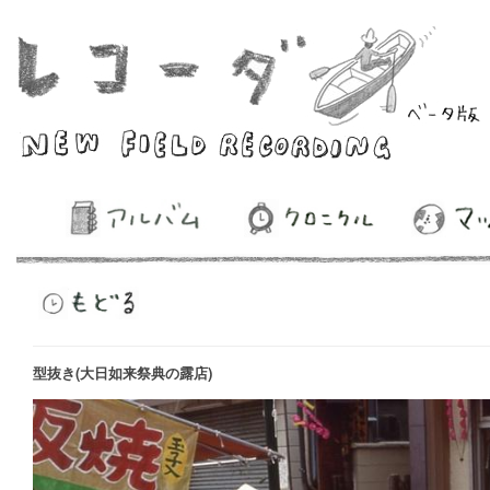
型抜き(大日如来祭典の露店)